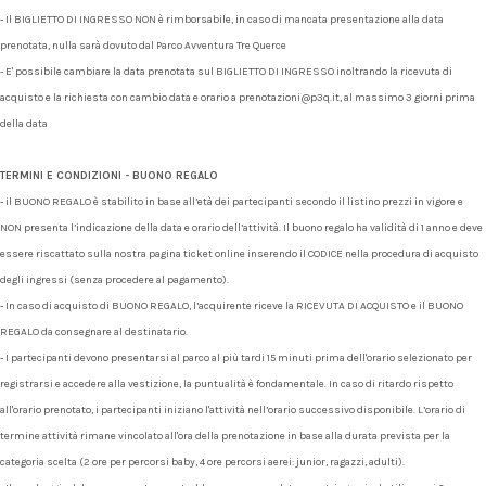
- Il BIGLIETTO DI INGRESSO NON è rimborsabile, in caso di mancata presentazione alla data
prenotata, nulla sarà dovuto dal Parco Avventura Tre Querce
- E' possibile cambiare la data prenotata sul BIGLIETTO DI INGRESSO inoltrando la ricevuta di
acquisto e la richiesta con cambio data e orario a prenotazioni@p3q.it, al massimo 3 giorni prima
della data
TERMINI E CONDIZIONI - BUONO REGALO
- il BUONO REGALO è stabilito in base all’età dei partecipanti secondo il listino prezzi in vigore e
NON presenta l’indicazione della data e orario dell’attività. Il buono regalo ha validità di 1 anno e deve
essere riscattato sulla nostra pagina ticket online inserendo il CODICE nella procedura di acquisto
degli ingressi (senza procedere al pagamento).
- In caso di acquisto di BUONO REGALO, l’acquirente riceve la RICEVUTA DI ACQUISTO e il BUONO
REGALO da consegnare al destinatario.
- I partecipanti devono presentarsi al parco al più tardi 15 minuti prima dell'orario selezionato per
registrarsi e accedere alla vestizione, la puntualità è fondamentale. In caso di ritardo rispetto
all'orario prenotato, i partecipanti iniziano l'attività nell’orario successivo disponibile. L’orario di
termine attività rimane vincolato all'ora della prenotazione in base alla durata prevista per la
categoria scelta (2 ore per percorsi baby, 4 ore percorsi aerei: junior, ragazzi, adulti).