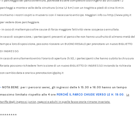
- Il parcheggio del parco avventura, potrebbe essere completo e costringervi ad utilizzare i 2
parcheggi a monte e valle della struttura (circa 1,2 km) con un tragitto a piedi di circa 15 min.
Invitiamo i nostri ospiti a muoversi con il necessario anticipo. Maggiori info su http://www.p3q.it
per vedere dove parcheggiare.
- In caso di maltempo o altre cause di forza maggiore l'attività viene sospesa o annullata.
In caso di sospensione, i partecipanti presenti al parco che non hanno usufruito di almeno metà del
tempo a loro disposizione, possono ricevere un BUONO REGALO per prenotare un nuovo BIGLIETTO
DI INGRESSO.
In caso di annullamento entro l’orario di apertura (h.10), i partecipanti che hanno subito la chiusura
forzata possono richiedere l’emissione di un nuovo BIGLIETTO DI INGRESSO inviando la richiesta
con cambio data e orario a prenotazioni@p3q.it
-
NOTA BENE:
per i percorsi aerei, gli ingressi delle h 15.30 e 16.00 hanno un tempo
massimo limitato rispetto alle 4 ore
PERCHÉ IL PARCO CHIUDE VERSO LE H. 19.00.
La
tariffa degli ingressi junior, ragazzi e adulti in quelle fasce orarie rimane invariata.
********